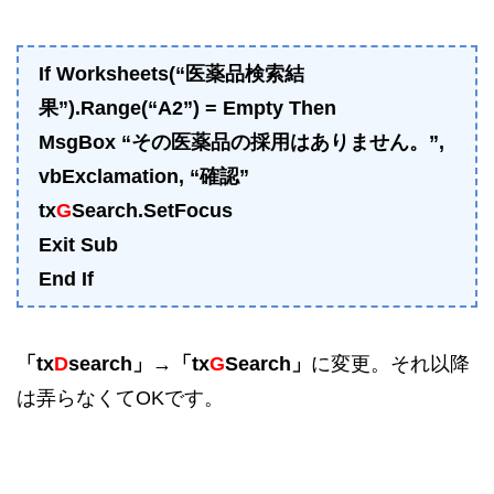
If Worksheets(“医薬品検索結
果”).Range(“A2”) = Empty Then
MsgBox “その医薬品の採用はありません。”,
vbExclamation, “確認”
tx
G
Search.SetFocus
Exit Sub
End If
「tx
D
search」
→
「tx
G
Search」
に変更。それ以降
は弄らなくてOKです。