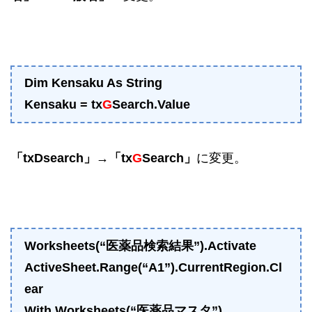
Dim Kensaku As String
Kensaku = tx
G
Search.Value
「txDsearch」
→
「tx
G
Search」
に変更。
Worksheets(“医薬品検索結果”).Activate
ActiveSheet.Range(“A1”).CurrentRegion.Cl
ear
With Worksheets(“医薬品マスタ”)