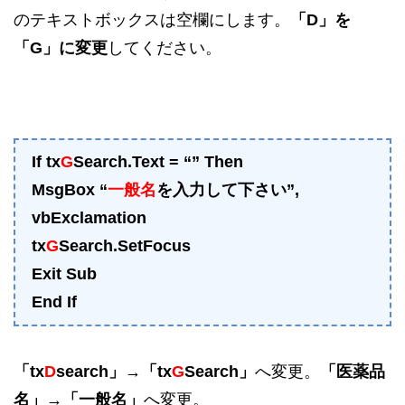
のテキストボックスは空欄にします。
「D」を
「G」に変更
してください。
If tx
G
Search.Text = “” Then
MsgBox “
一般名
を入力して下さい”,
vbExclamation
tx
G
Search.SetFocus
Exit Sub
End If
「tx
D
search」→「tx
G
Search」
へ変更。
「医薬品
名」→「一般名」
へ変更。