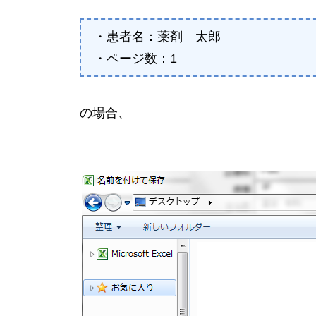
・患者名：薬剤 太郎
・ページ数：1
の場合、