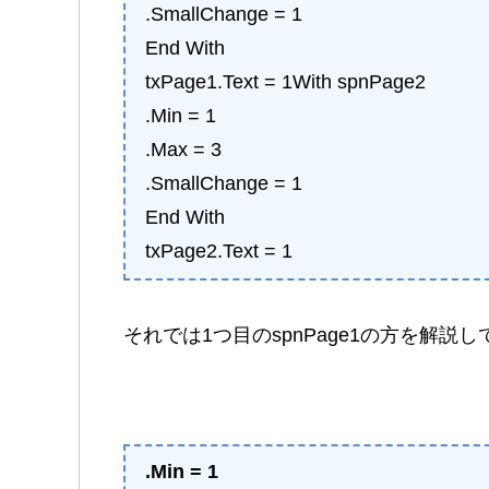
.SmallChange = 1
End With
txPage1.Text = 1With spnPage2
.Min = 1
.Max = 3
.SmallChange = 1
End With
txPage2.Text = 1
それでは1つ目のspnPage1の方を解説
.Min = 1