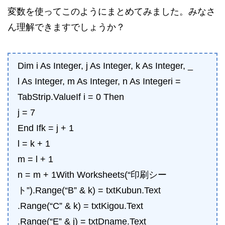
変数を使ってこのようにまとめてみました。みなさ
ん理解できますでしょうか？
Dim i As Integer, j As Integer, k As Integer, _
l As Integer, m As Integer, n As Integeri =
TabStrip.ValueIf i = 0 Then
j = 7
End Ifk = j + 1
l = k + 1
m = l + 1
n = m + 1With Worksheets(“印刷シー
ト”).Range(“B” & k) = txtKubun.Text
.Range(“C” & k) = txtKigou.Text
.Range(“E” & j) = txtDname.Text