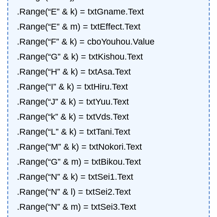
.Range(“E” & k) = txtGname.Text
.Range(“E” & m) = txtEffect.Text
.Range(“F” & k) = cboYouhou.Value
.Range(“G” & k) = txtKishou.Text
.Range(“H” & k) = txtAsa.Text
.Range(“I” & k) = txtHiru.Text
.Range(“J” & k) = txtYuu.Text
.Range(“k” & k) = txtVds.Text
.Range(“L” & k) = txtTani.Text
.Range(“M” & k) = txtNokori.Text
.Range(“G” & m) = txtBikou.Text
.Range(“N” & k) = txtSei1.Text
.Range(“N” & l) = txtSei2.Text
.Range(“N” & m) = txtSei3.Text