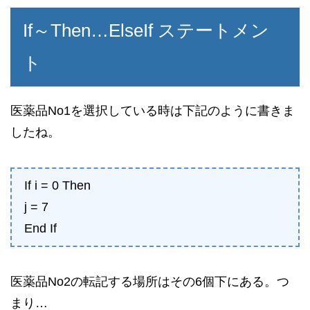
If～Then…ElseIf ステートメン
ト
医薬品No1を選択している時は下記のように書きま
したね。
If i = 0 Then
j = 7
End If
医薬品No2の転記する場所はその6個下にある。つ
まり…