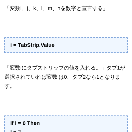
「変数i、j、k、l、m、nを数字と宣言する」
i = TabStrip.Value
「変数iにタブストリップの値を入れる。」タブ1が
選択されていれば変数iは0、タブ2なら1となりま
す。
If i = 0 Then