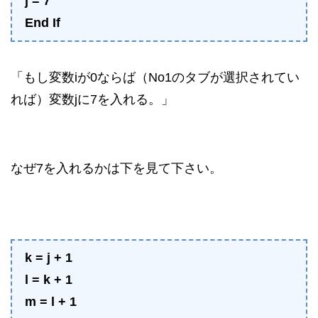
j = 7
End If
「もし変数iが0ならば（No1のタブが選択されてい
れば）変数jに7を入れる。」
なぜ7を入れるかは下を見て下さい。
k = j + 1
l = k + 1
m = l + 1