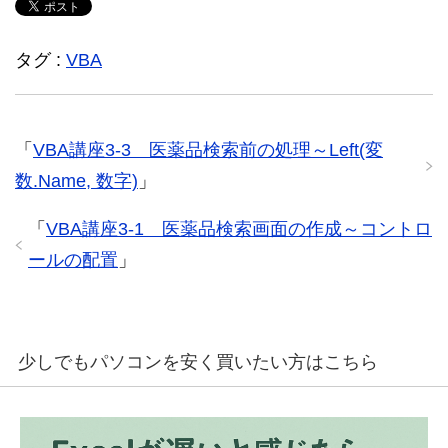
タグ :
VBA
「
VBA講座3-3 医薬品検索前の処理～Left(変
数.Name, 数字)
」
「
VBA講座3-1 医薬品検索画面の作成～コントロ
ールの配置
」
少しでもパソコンを安く買いたい方はこちら